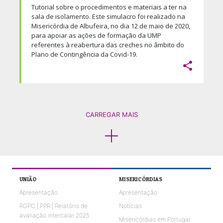
Tutorial sobre o procedimentos e materiais a ter na
sala de isolamento. Este simulacro foi realizado na
Misericórdia de Albufeira, no dia 12 de maio de 2020,
para apoiar as ações de formação da UMP
referentes à reabertura das creches no âmbito do
Plano de Contingência da Covid-19.

CARREGAR MAIS
UNIÃO
MISERICÓRDIAS
Apresentação
Apresentação
RGPC | PPR | Relatório de
Notícias
avaliação intercalar 2025
Misericórdias em Portugal