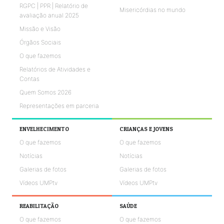
RGPC | PPR | Relatório de
Misericórdias no mundo
avaliação anual 2025
Missão e Visão
Órgãos Sociais
O que fazemos
Relatórios de Atividades e
Contas
Quem Somos 2026
Representações em parceria
ENVELHECIMENTO
CRIANÇAS E JOVENS
O que fazemos
O que fazemos
Notícias
Notícias
Galerias de fotos
Galerias de fotos
Vídeos UMPtv
Vídeos UMPtv
REABILITAÇÃO
SAÚDE
O que fazemos
O que fazemos