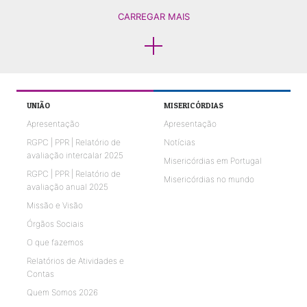
CARREGAR MAIS
UNIÃO
MISERICÓRDIAS
Apresentação
Apresentação
RGPC | PPR | Relatório de
Notícias
avaliação intercalar 2025
Misericórdias em Portugal
RGPC | PPR | Relatório de
Misericórdias no mundo
avaliação anual 2025
Missão e Visão
Órgãos Sociais
O que fazemos
Relatórios de Atividades e
Contas
Quem Somos 2026