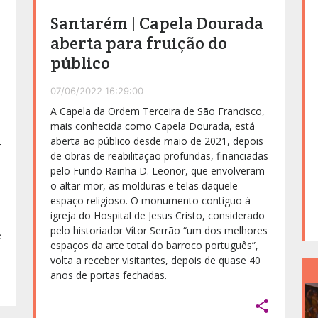
Santarém | Capela Dourada
aberta para fruição do
público
07/06/2022 16:29:00
A Capela da Ordem Terceira de São Francisco,
mais conhecida como Capela Dourada, está
aberta ao público desde maio de 2021, depois
r
de obras de reabilitação profundas, financiadas
pelo Fundo Rainha D. Leonor, que envolveram
o altar-mor, as molduras e telas daquele
espaço religioso. O monumento contíguo à
igreja do Hospital de Jesus Cristo, considerado
pelo historiador Vítor Serrão “um dos melhores
e
espaços da arte total do barroco português”,
volta a receber visitantes, depois de quase 40
anos de portas fechadas.

