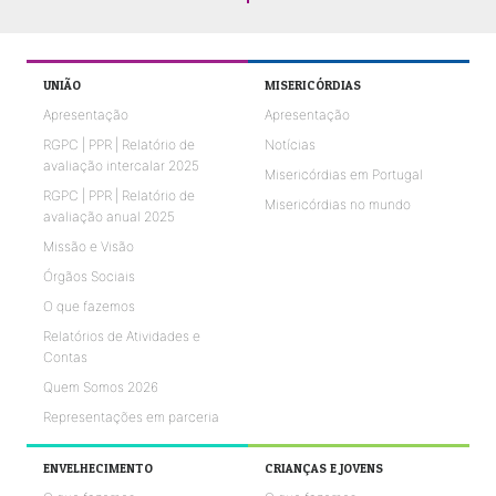
UNIÃO
MISERICÓRDIAS
Apresentação
Apresentação
RGPC | PPR | Relatório de
Notícias
avaliação intercalar 2025
Misericórdias em Portugal
RGPC | PPR | Relatório de
Misericórdias no mundo
avaliação anual 2025
Missão e Visão
Órgãos Sociais
O que fazemos
Relatórios de Atividades e
Contas
Quem Somos 2026
Representações em parceria
ENVELHECIMENTO
CRIANÇAS E JOVENS