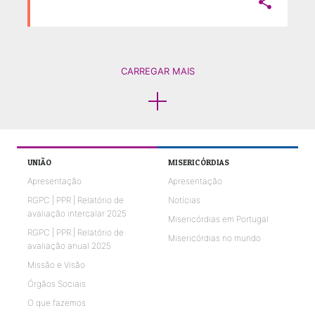

CARREGAR MAIS
UNIÃO
MISERICÓRDIAS
Apresentação
Apresentação
RGPC | PPR | Relatório de
Notícias
avaliação intercalar 2025
Misericórdias em Portugal
RGPC | PPR | Relatório de
Misericórdias no mundo
avaliação anual 2025
Missão e Visão
Órgãos Sociais
O que fazemos