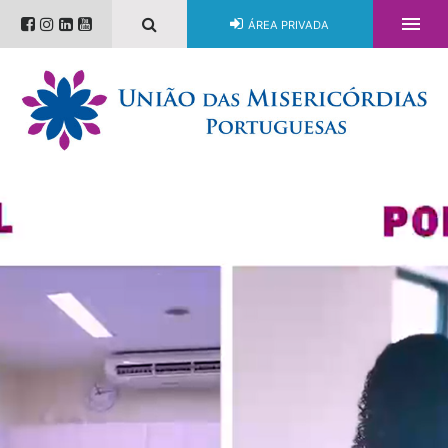

ÁREA PRIVADA