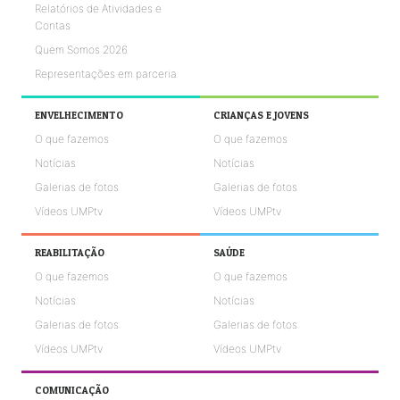
Relatórios de Atividades e
Contas
Quem Somos 2026
Representações em parceria
ENVELHECIMENTO
CRIANÇAS E JOVENS
O que fazemos
O que fazemos
Notícias
Notícias
Galerias de fotos
Galerias de fotos
Vídeos UMPtv
Vídeos UMPtv
REABILITAÇÃO
SAÚDE
O que fazemos
O que fazemos
Notícias
Notícias
Galerias de fotos
Galerias de fotos
Vídeos UMPtv
Vídeos UMPtv
COMUNICAÇÃO