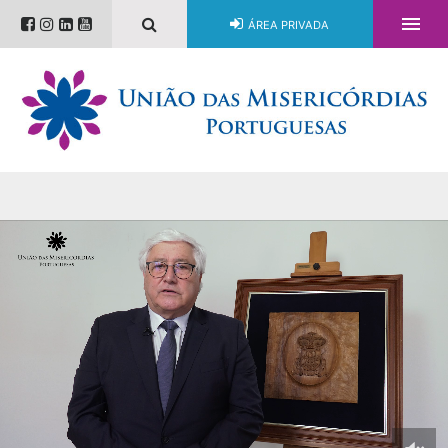

ÁREA PRIVADA