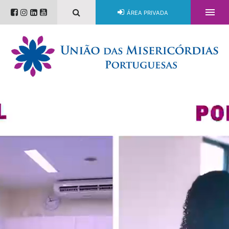

ÁREA PRIVADA