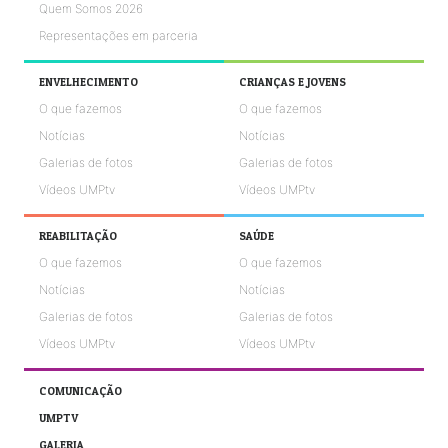
Quem Somos 2026
Representações em parceria
ENVELHECIMENTO
CRIANÇAS E JOVENS
O que fazemos
O que fazemos
Notícias
Notícias
Galerias de fotos
Galerias de fotos
Vídeos UMPtv
Vídeos UMPtv
REABILITAÇÃO
SAÚDE
O que fazemos
O que fazemos
Notícias
Notícias
Galerias de fotos
Galerias de fotos
Vídeos UMPtv
Vídeos UMPtv
COMUNICAÇÃO
UMPTV
GALERIA