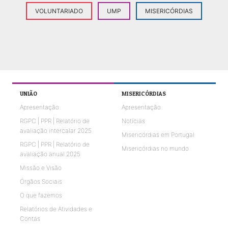
VOLUNTARIADO
UMP
MISERICÓRDIAS
UNIÃO
MISERICÓRDIAS
Apresentação
Apresentação
RGPC | PPR | Relatório de
Notícias
avaliação intercalar 2025
Misericórdias em Portugal
RGPC | PPR | Relatório de
Misericórdias no mundo
avaliação anual 2025
Missão e Visão
Órgãos Sociais
O que fazemos
Relatórios de Atividades e
Contas